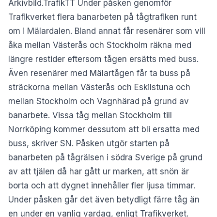
Arkivbild.TrafikTT Under påsken genomför
Trafikverket flera banarbeten på tågtrafiken runt
om i Mälardalen. Bland annat får resenärer som vill
åka mellan Västerås och Stockholm räkna med
längre restider eftersom tågen ersätts med buss.
Även resenärer med Mälartågen får ta buss på
sträckorna mellan Västerås och Eskilstuna och
mellan Stockholm och Vagnhärad på grund av
banarbete. Vissa tåg mellan Stockholm till
Norrköping kommer dessutom att bli ersatta med
buss, skriver SN. Påsken utgör starten på
banarbeten på tågrälsen i södra Sverige på grund
av att tjälen då har gått ur marken, att snön är
borta och att dygnet innehåller fler ljusa timmar.
Under påsken går det även betydligt färre tåg än
en under en vanlig vardag, enligt Trafikverket.