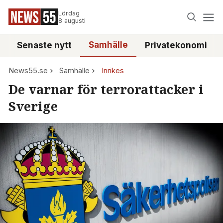
Lördag
8 augusti
Samhälle
Senaste nytt
Privatekonomi
News55.se
Samhälle
Inrikes
De varnar för terrorattacker i
Sverige