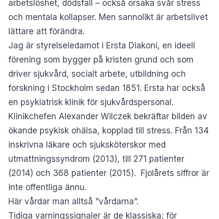
arbetslöshet, dödsfall – också orsaka svår stress
och mentala kollapser. Men sannolikt är arbetslivet
lättare att förändra.
Jag är styrelseledamot i Ersta Diakoni, en ideell
förening som bygger på kristen grund och som
driver sjukvård, socialt arbete, utbildning och
forskning i Stockholm sedan 1851. Ersta har också
en psykiatrisk klinik för sjukvårdspersonal.
Klinikchefen Alexander Wilczek bekräftar bilden av
ökande psykisk ohälsa, kopplad till stress. Från 134
inskrivna läkare och sjuksköterskor med
utmattningssyndrom (2013), till 271 patienter
(2014) och 368 patienter (2015). Fjolårets siffror är
inte offentliga ännu.
Här vårdar man alltså ”vårdarna”.
Tidiga varningssignaler är de klassiska; för