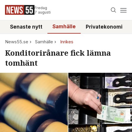
Fredag
7 augusti
Samhälle
Senaste nytt
Privatekonomi
News55.se
Samhälle
Inrikes
Konditorirånare fick lämna
tomhänt