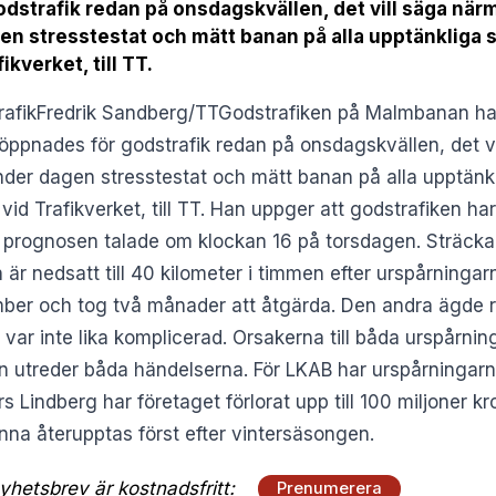
trafik redan på onsdagskvällen, det vill säga närm
gen stresstestat och mätt banan på alla upptänkliga 
kverket, till TT.
afikFredrik Sandberg/TTGodstrafiken på Malmbanan har
öppnades för godstrafik redan på onsdagskvällen, det v
under dagen stresstestat och mätt banan på alla upptänkl
 Trafikverket, till TT. Han uppger att godstrafiken har 
prognosen talade om klockan 16 på torsdagen. Sträcka
r nedsatt till 40 kilometer i timmen efter urspårningar
ember och tog två månader att åtgärda. Den andra ägde 
var inte lika komplicerad. Orsakerna till båda urspårnin
n utreder båda händelserna. För LKAB har urspårningar
s Lindberg har företaget förlorat upp till 100 miljoner 
nna återupptas först efter vintersäsongen.
hetsbrev är kostnadsfritt:
Prenumerera