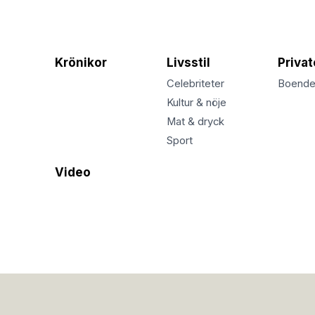
Krönikor
Livsstil
Priva
Celebriteter
Boend
Kultur & nöje
Mat & dryck
Sport
Video