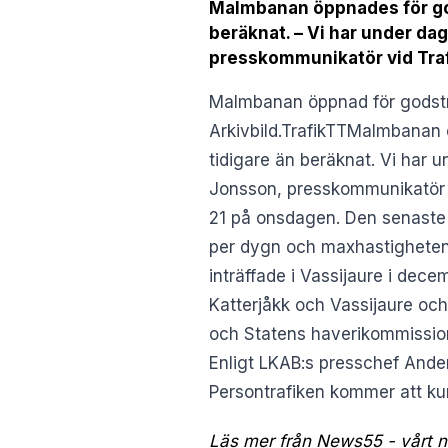
Malmbanan öppnades för gods
beräknat. – Vi har under da
presskommunikatör vid Trafi
Malmbanan öppnad för godstr
Arkivbild.TrafikTTMalmbanan 
tidigare än beräknat. Vi har 
Jonsson, presskommunikatör vid
21 på onsdagen. Den senaste 
per dygn och maxhastigheten ä
inträffade i Vassijaure i dec
Katterjåkk och Vassijaure och 
och Statens haverikommissio
Enligt LKAB:s presschef Ander
Persontrafiken kommer att ku
Läs mer från News55 - vårt ny