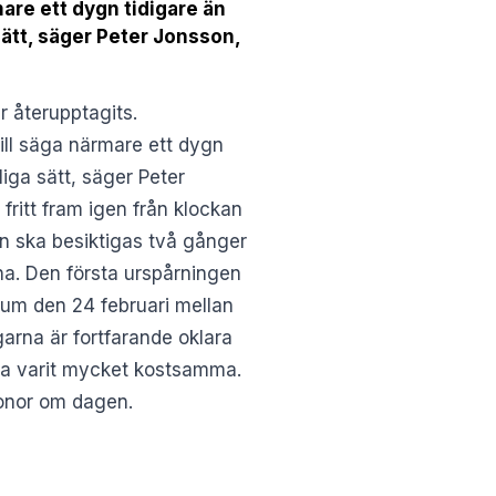
are ett dygn tidigare än
sätt, säger Peter Jonsson,
 återupptagits.
ill säga närmare ett dygn
iga sätt, säger Peter
fritt fram igen från klockan
n ska besiktigas två gånger
na. Den första urspårningen
rum den 24 februari mellan
garna är fortfarande oklara
na varit mycket kostsamma.
kronor om dagen.