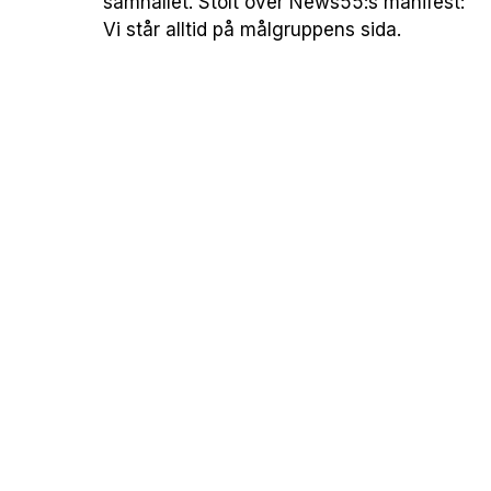
samhället. Stolt över News55:s manifest:
Vi står alltid på målgruppens sida.