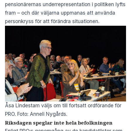
pensionärernas underrepresentation i politiken lyfts
fram – och där väljarna uppmanas att använda
personkryss för att förändra situationen.
Åsa Lindestam väljs om till fortsatt ordförande för
PRO. Foto: Anneli Nygårds.
Riksdagen speglar inte hela befolkningen
Enligt PRO:s genomgång av de kandidatlistor som