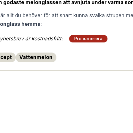
en godaste melonglassen att avnjuta under varma s
r allt du behöver för att snart kunna svalka strupen me
elonglass hemma:
hetsbrev är kostnadsfritt:
Prenumerera
cept
Vattenmelon