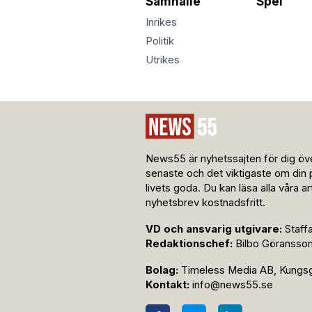
Samhälle
Spel
Inrikes
Politik
Utrikes
News55 är nyhetssajten för dig öve
senaste och det viktigaste om din 
livets goda. Du kan läsa alla våra a
nyhetsbrev kostnadsfritt.
VD och ansvarig utgivare:
Staff
Redaktionschef:
Bilbo Göransso
Bolag:
Timeless Media AB, Kungsga
Kontakt:
info@news55.se