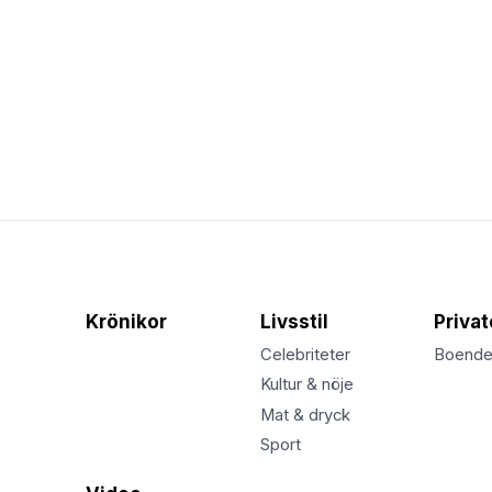
Krönikor
Livsstil
Priva
Celebriteter
Boend
Kultur & nöje
Mat & dryck
Sport