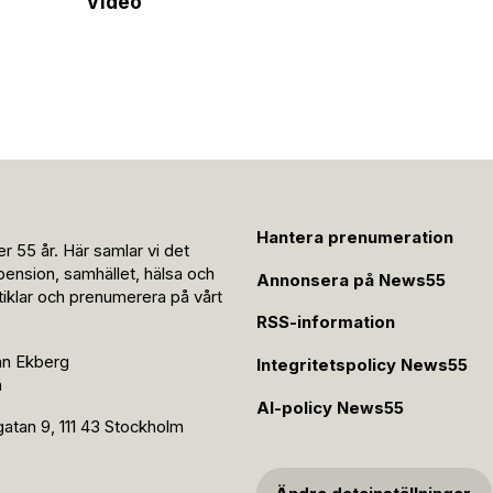
Video
Hantera prenumeration
r 55 år. Här samlar vi det
pension, samhället, hälsa och
Annonsera på News55
rtiklar och prenumerera på vårt
RSS-information
an Ekberg
Integritetspolicy News55
n
AI-policy News55
tan 9, 111 43 Stockholm