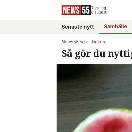
Torsdag
6 augusti
Samhälle
Senaste nytt
News55.se
Inrikes
Så gör du nyt