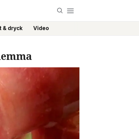
 & dryck
Video
 hemma