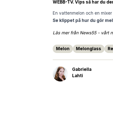
WEBB-TV. Vips så har du d
En vattenmelon och en mixer ä
Se klippet på hur du gör m
Läs mer från News55 - vårt ny
Melon
Melonglass
Re
Gabriella
Lahti