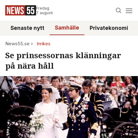
Fredag
7 augusti
Samhälle
Senaste nytt
Privatekonomi
News55.se
Inrikes
Se prinsessornas klänningar
på nära håll