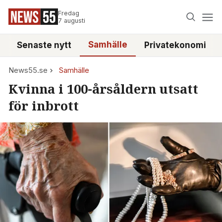
Fredag
7 augusti
Samhälle
Senaste nytt
Privatekonomi
News55.se
Samhälle
Kvinna i 100-årsåldern utsatt
för inbrott