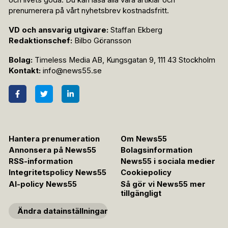
och livets goda. Du kan läsa alla våra artiklar och
prenumerera på vårt nyhetsbrev kostnadsfritt.
VD och ansvarig utgivare:
Staffan Ekberg
Redaktionschef:
Bilbo Göransson
Bolag:
Timeless Media AB, Kungsgatan 9, 111 43 Stockholm
Kontakt:
info@news55.se
Hantera prenumeration
Om News55
Annonsera på News55
Bolagsinformation
RSS-information
News55 i sociala medier
Integritetspolicy News55
Cookiepolicy
AI-policy News55
Så gör vi News55 mer
tillgängligt
Ändra datainställningar