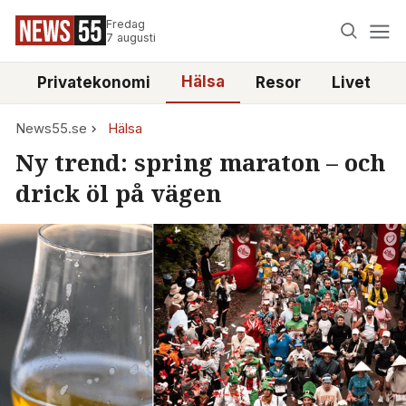
Fredag
7 augusti
Hälsa
e
Privatekonomi
Resor
Livet
News55.se
Hälsa
Ny trend: spring maraton – och
drick öl på vägen