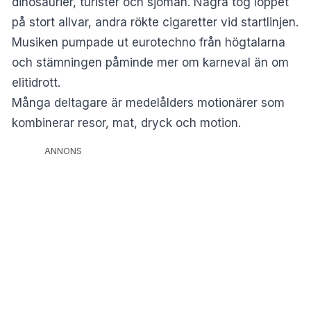
dinosaurier, turister och sjömän. Några tog loppet
på stort allvar, andra rökte cigaretter vid startlinjen.
Musiken pumpade ut eurotechno från högtalarna
och stämningen påminde mer om karneval än om
elitidrott.
Många deltagare är medelålders motionärer som
kombinerar resor, mat, dryck och motion.
ANNONS