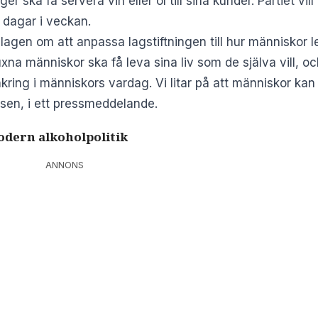
r ska få servera vin eller öl till sina kunder. Partiet vi
a dagar i veckan.
slagen om att anpassa lagstiftningen till hur människor l
uxna människor ska få leva sina liv som de själva vill, oc
nkring i människors vardag. Vi litar på att människor kan
elsen, i ett pressmeddelande.
odern alkoholpolitik
ANNONS