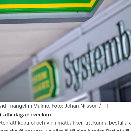
id Triangeln i Malmö. Foto: Johan Nilsson / TT
 alla dagar i veckan
eten att köpa öl och vin i matbutiker, att kunna beställ