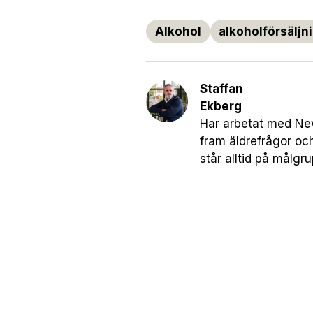
Alkohol
alkoholförsäljn
Staffan
Ekberg
Har arbetat med News
fram äldrefrågor oc
står alltid på målgr