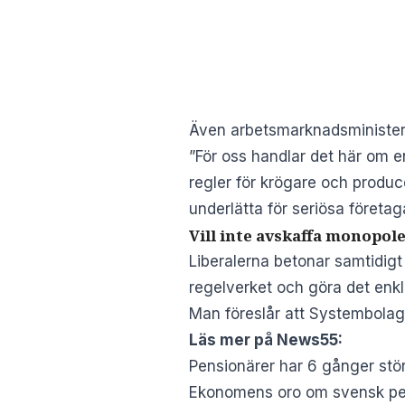
Även arbetsmarknadsministe
”För oss handlar det här om en
regler för krögare och produc
underlätta för seriösa företag
Vill inte avskaffa monopol
Liberalerna betonar samtidigt
regelverket och göra det enk
Man föreslår att Systembolaget
Läs mer på News55:
Pensionärer har 6 gånger stö
Ekonomens oro om svensk pens