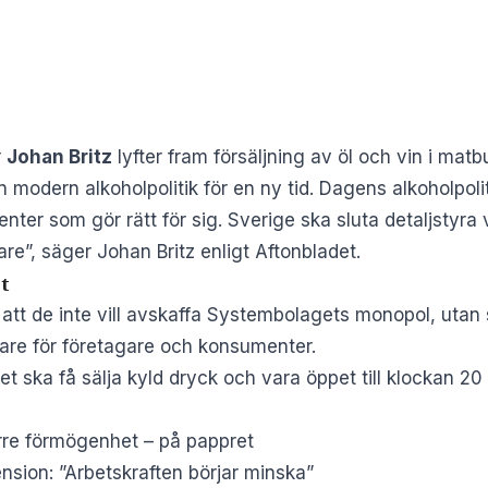
r
Johan Britz
lyfter fram försäljning av öl och vin i matb
 modern alkoholpolitik för en ny tid. Dagens alkoholpolit
enter som gör rätt för sig. Sverige ska sluta detaljsty
are”, säger Johan Britz enligt
Aftonbladet
.
et
 att de inte vill avskaffa Systembolagets monopol, uta
lare för företagare och konsumenter.
 ska få sälja kyld dryck och vara öppet till klockan 20 
rre förmögenhet – på pappret
ion: ”Arbetskraften börjar minska”