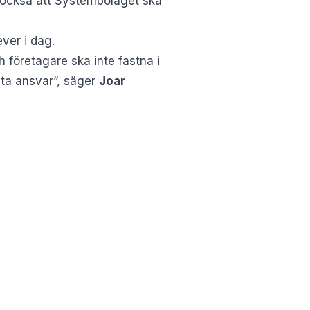
ll också att Systembolaget ska
ever i dag.
h företagare ska inte fastna i
 ta ansvar”, säger
Joar