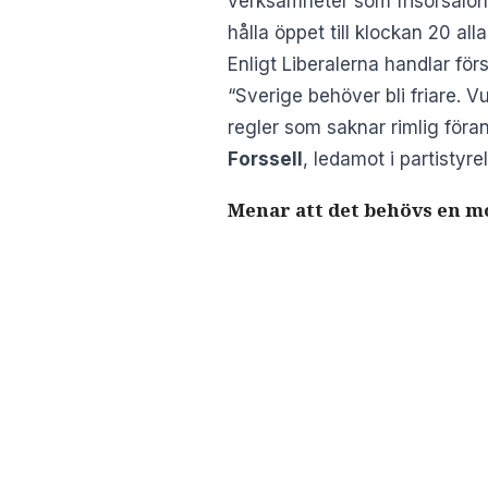
verksamheter som frisörsalonge
hålla öppet till klockan 20 all
Enligt Liberalerna handlar för
“Sverige behöver bli friare. V
regler som saknar rimlig föra
Forssell
, ledamot i partistyr
Menar att det behövs en m