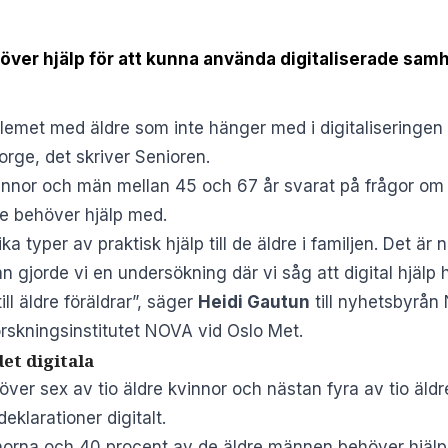
ver hjälp för att kunna använda digitaliserade samh
oblemet med äldre som inte hänger med i digitaliseringe
orge, det skriver
Senioren
.
innor och män mellan 45 och 67 år svarat på frågor om v
de behöver hjälp med.
typer av praktisk hjälp till de äldre i familjen. Det är n
n gjorde vi en undersökning där vi såg att digital hjälp 
ll äldre föräldrar”, säger
Heidi Gautun
till nyhetsbyrån 
orskningsinstitutet NOVA vid Oslo Met.
et digitala
över sex av tio äldre kvinnor och nästan fyra av tio äld
eklarationer digitalt.
nnorna och 40 procent av de äldre männen behöver hjälp