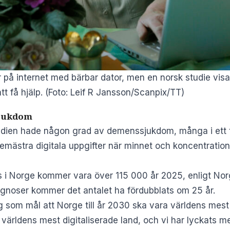
på internet med bärbar dator, men en norsk studie visar a
tt få hjälp. (Foto: Leif R Jansson/Scanpix/TT)
sjukdom
studien hade någon grad av demenssjukdom, många i ett t
t bemästra digitala uppgifter när minnet och koncentration
i Norge kommer vara över 115 000 år 2025, enligt Norg
ognoser kommer det antalet ha fördubblats om 25 år.
 som mål att Norge till år 2030 ska vara världens mest 
ärldens mest digitaliserade land, och vi har lyckats m