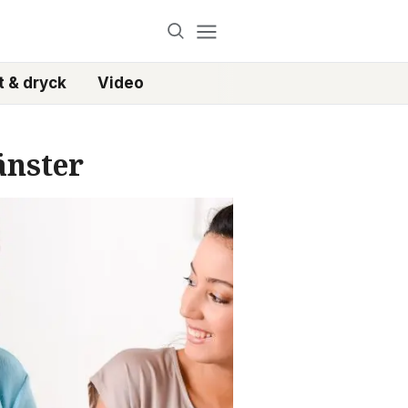
 & dryck
Video
änster