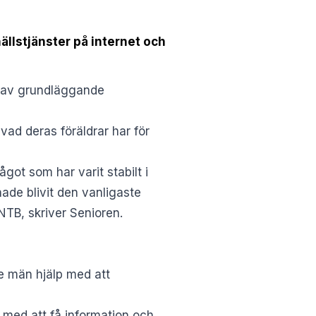
ällstjänster på internet och
n av grundläggande
ad deras föräldrar har för
ågot som har varit stabilt i
hade blivit den vanligaste
NTB, skriver Senioren.
re män hjälp med att
 med att få information och