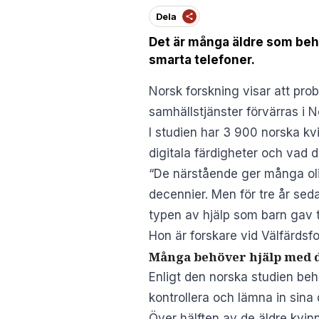
Dela
Det är många äldre som behö
smarta telefoner.
Norsk forskning visar att pr
samhällstjänster förvärras i N
I studien har 3 900 norska kv
digitala färdigheter och vad 
“De närstående ger många olika 
decennier. Men för tre år seda
typen av hjälp som barn gav ti
Hon är forskare vid Välfärdsf
Många behöver hjälp med d
Enligt den norska studien beh
kontrollera och lämna in sina d
Över hälften av de äldre kvi