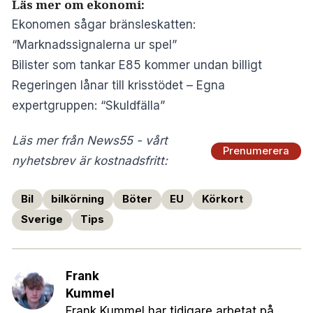
Läs mer om ekonomi:
Ekonomen sågar bränsleskatten:
“Marknadssignalerna ur spel”
Bilister som tankar E85 kommer undan billigt
Regeringen lånar till krisstödet – Egna
expertgruppen: “Skuldfälla”
Läs mer från News55 - vårt
Prenumerera
nyhetsbrev är kostnadsfritt:
Bil
bilkörning
Böter
EU
Körkort
Sverige
Tips
Frank
Kummel
Frank Kummel har tidigare arbetat på