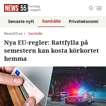
Torsdag
6 augusti
Samhälle
Senaste nytt
Privatekonomi
News55.se
Samhälle
Nya EU-regler: Rattfylla på
semestern kan kosta körkortet
hemma