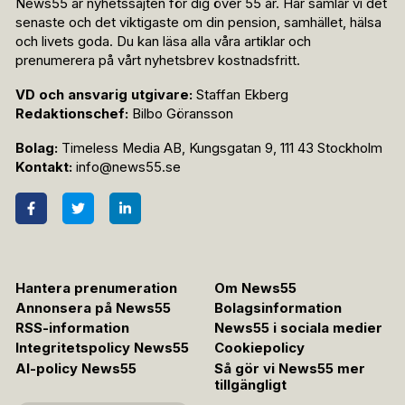
News55 är nyhetssajten för dig över 55 år. Här samlar vi det
senaste och det viktigaste om din pension, samhället, hälsa
och livets goda. Du kan läsa alla våra artiklar och
prenumerera på vårt nyhetsbrev kostnadsfritt.
VD och ansvarig utgivare:
Staffan Ekberg
Redaktionschef:
Bilbo Göransson
Bolag:
Timeless Media AB, Kungsgatan 9, 111 43 Stockholm
Kontakt:
info@news55.se
Hantera prenumeration
Om News55
Annonsera på News55
Bolagsinformation
RSS-information
News55 i sociala medier
Integritetspolicy News55
Cookiepolicy
AI-policy News55
Så gör vi News55 mer
tillgängligt