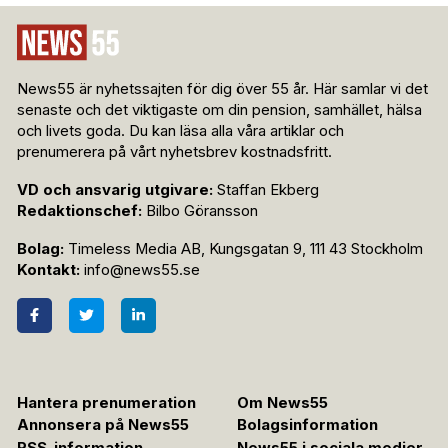
News55 är nyhetssajten för dig över 55 år. Här samlar vi det
senaste och det viktigaste om din pension, samhället, hälsa
och livets goda. Du kan läsa alla våra artiklar och
prenumerera på vårt nyhetsbrev kostnadsfritt.
VD och ansvarig utgivare:
Staffan Ekberg
Redaktionschef:
Bilbo Göransson
Bolag:
Timeless Media AB, Kungsgatan 9, 111 43 Stockholm
Kontakt:
info@news55.se
Hantera prenumeration
Om News55
Annonsera på News55
Bolagsinformation
RSS-information
News55 i sociala medier