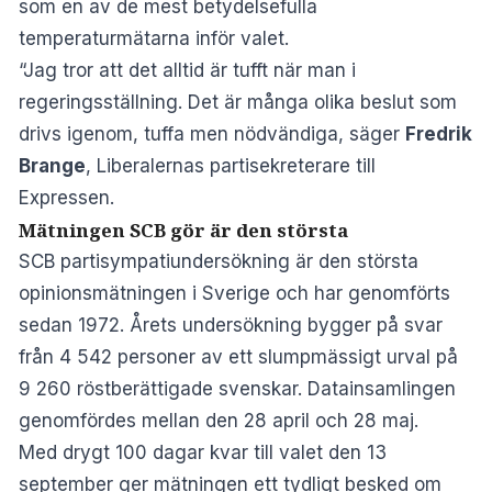
som en av de mest betydelsefulla
temperaturmätarna inför valet.
“Jag tror att det alltid är tufft när man i
regeringsställning. Det är många olika beslut som
drivs igenom, tuffa men nödvändiga, säger
Fredrik
Brange
, Liberalernas partisekreterare
till
Expressen
.
Mätningen SCB gör är den största
SCB partisympatiundersökning är den största
opinionsmätningen i Sverige och har genomförts
sedan 1972. Årets undersökning bygger på svar
från 4 542 personer av ett slumpmässigt urval på
9 260 röstberättigade svenskar. Datainsamlingen
genomfördes mellan den 28 april och 28 maj.
Med drygt 100 dagar kvar till valet den 13
september ger mätningen ett tydligt besked om