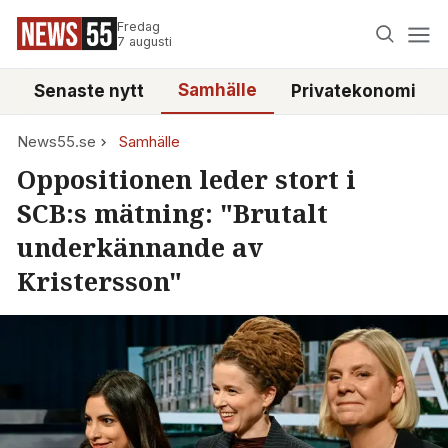
Fredag
7 augusti
Samhälle
Senaste nytt
Privatekonomi
News55.se
Samhälle
Oppositionen leder stort i
SCB:s mätning: "Brutalt
underkännande av
Kristersson"