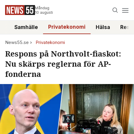
Måndag
10 augusti
Privatekonomi
tt
Samhälle
Hälsa
Reso
News55.se
Privatekonomi
Respons på Northvolt-fiaskot:
Nu skärps reglerna för AP-
fonderna