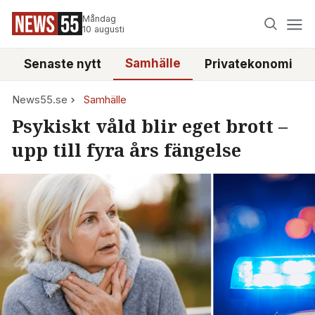
Måndag
10 augusti
Samhälle
Senaste nytt
Privatekonomi
News55.se
Samhälle
Psykiskt våld blir eget brott –
upp till fyra års fängelse