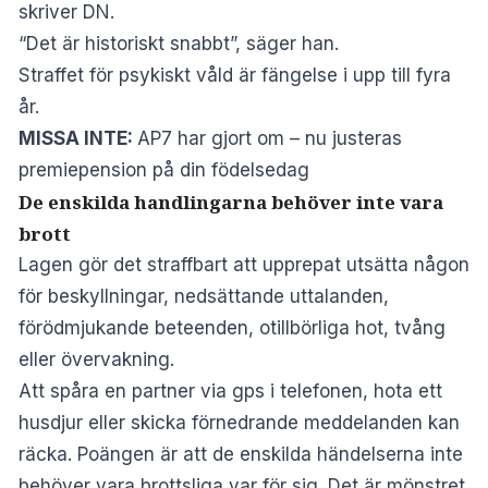
skriver
DN
.
“Det är historiskt snabbt”, säger han.
Straffet för psykiskt våld är fängelse i upp till fyra
år.
MISSA INTE:
AP7 har gjort om – nu justeras
premiepension på din födelsedag
De enskilda handlingarna behöver inte vara
brott
Lagen gör det straffbart att upprepat utsätta någon
för beskyllningar, nedsättande uttalanden,
förödmjukande beteenden, otillbörliga hot, tvång
eller övervakning.
Att spåra en partner via gps i telefonen, hota ett
husdjur eller skicka förnedrande meddelanden kan
räcka. Poängen är att de enskilda händelserna inte
behöver vara brottsliga var för sig. Det är mönstret