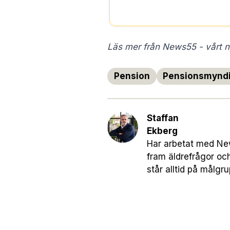
Läs mer från News55 - vårt ny
Pension
Pensionsmynd
Staffan
Ekberg
Har arbetat med News
fram äldrefrågor oc
står alltid på målgr