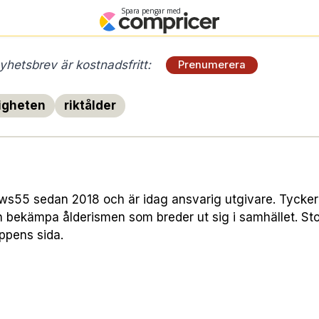
hetsbrev är kostnadsfritt:
Prenumerera
igheten
riktålder
55 sedan 2018 och är idag ansvarig utgivare. Tycker att
h bekämpa ålderismen som breder ut sig i samhället. Sto
uppens sida.