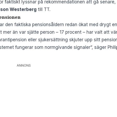
or faktiskt lyssnar på rekommendationen att gå senar
sson Westerberg
till TT.
pensionen
r den faktiska pensionsåldern redan ökat med drygt en 
t mer än var sjätte person – 17 procent – har valt att vä
antipension eller sjukersättning skjuter upp sitt pensio
stemet fungerar som normgivande signaler”, säger Phili
ANNONS