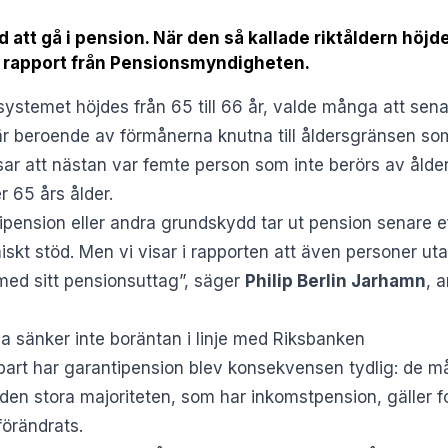
 att gå i pension. När den så kallade riktåldern höjdes
ny rapport från Pensionsmyndigheten.
ystemet höjdes från 65 till 66 år, valde många att sena
är beroende av förmånerna knutna till åldersgränsen so
ar att nästan var femte person som inte berörs av ålder
r 65 års ålder.
pension eller andra grundskydd tar ut pension senare e
iskt stöd. Men vi visar i rapporten att även personer ut
med sitt pensionsuttag”, säger
Philip Berlin Jarhamn
, 
a sänker inte boräntan i linje med Riksbanken
art har garantipension blev konsekvensen tydlig: de må
den stora majoriteten, som har inkomstpension, gäller 
förändrats.