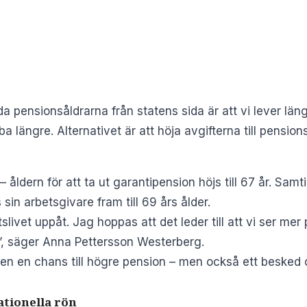
da pensionsåldrarna från statens sida är att vi lever läng
ba längre. Alternativet är att höja avgifterna till pensio
– åldern för att ta ut garantipension höjs till 67 år. Samt
in arbetsgivare fram till 69 års ålder.
livet uppåt. Jag hoppas att det leder till att vi ser mer 
”, säger Anna Pettersson Westerberg.
n en chans till högre pension – men också ett besked om
ationella rön