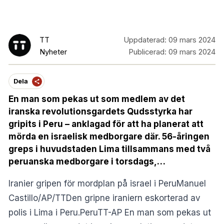
TT
Uppdaterad:
09 mars 2024
Nyheter
Publicerad:
09 mars 2024
Dela
En man som pekas ut som medlem av det
iranska revolutionsgardets Qudsstyrka har
gripits i Peru – anklagad för att ha planerat att
mörda en israelisk medborgare där. 56-åringen
greps i huvudstaden Lima tillsammans med två
peruanska medborgare i torsdags,…
Iranier gripen för mordplan på israel i PeruManuel
Castillo/AP/TTDen gripne iraniern eskorterad av
polis i Lima i Peru.PeruTT-AP En man som pekas ut