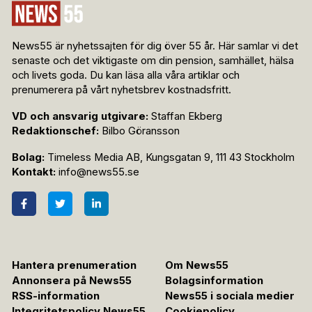
News55 är nyhetssajten för dig över 55 år. Här samlar vi det
senaste och det viktigaste om din pension, samhället, hälsa
och livets goda. Du kan läsa alla våra artiklar och
prenumerera på vårt nyhetsbrev kostnadsfritt.
VD och ansvarig utgivare:
Staffan Ekberg
Redaktionschef:
Bilbo Göransson
Bolag:
Timeless Media AB, Kungsgatan 9, 111 43 Stockholm
Kontakt:
info@news55.se
Hantera prenumeration
Om News55
Annonsera på News55
Bolagsinformation
RSS-information
News55 i sociala medier
Integritetspolicy News55
Cookiepolicy