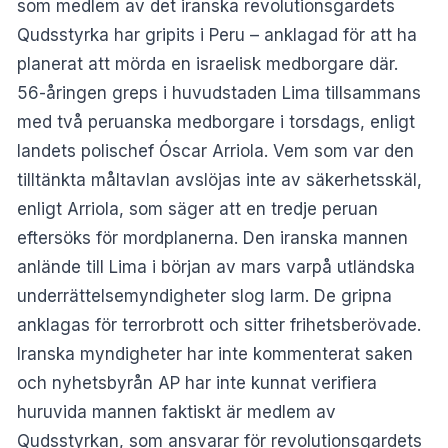
som medlem av det iranska revolutionsgardets
Qudsstyrka har gripits i Peru – anklagad för att ha
planerat att mörda en israelisk medborgare där.
56-åringen greps i huvudstaden Lima tillsammans
med två peruanska medborgare i torsdags, enligt
landets polischef Óscar Arriola. Vem som var den
tilltänkta måltavlan avslöjas inte av säkerhetsskäl,
enligt Arriola, som säger att en tredje peruan
eftersöks för mordplanerna. Den iranska mannen
anlände till Lima i början av mars varpå utländska
underrättelsemyndigheter slog larm. De gripna
anklagas för terrorbrott och sitter frihetsberövade.
Iranska myndigheter har inte kommenterat saken
och nyhetsbyrån AP har inte kunnat verifiera
huruvida mannen faktiskt är medlem av
Qudsstyrkan, som ansvarar för revolutionsgardets