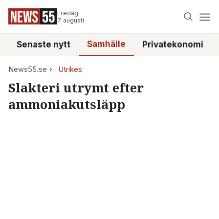
Fredag
7 augusti
Samhälle
Senaste nytt
Privatekonomi
News55.se
Utrikes
Slakteri utrymt efter
ammoniakutsläpp