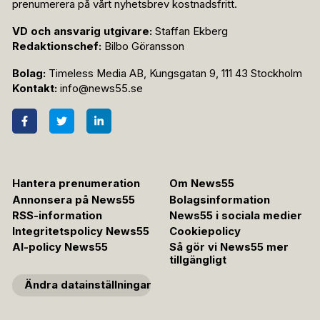
prenumerera på vårt nyhetsbrev kostnadsfritt.
VD och ansvarig utgivare:
Staffan Ekberg
Redaktionschef:
Bilbo Göransson
Bolag:
Timeless Media AB, Kungsgatan 9, 111 43 Stockholm
Kontakt:
info@news55.se
Hantera prenumeration
Om News55
Annonsera på News55
Bolagsinformation
RSS-information
News55 i sociala medier
Integritetspolicy News55
Cookiepolicy
AI-policy News55
Så gör vi News55 mer
tillgängligt
Ändra datainställningar