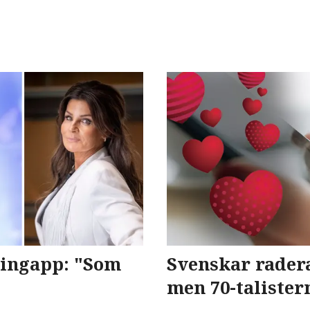
jtingapp: "Som
Svenskar radera
men 70-taliste