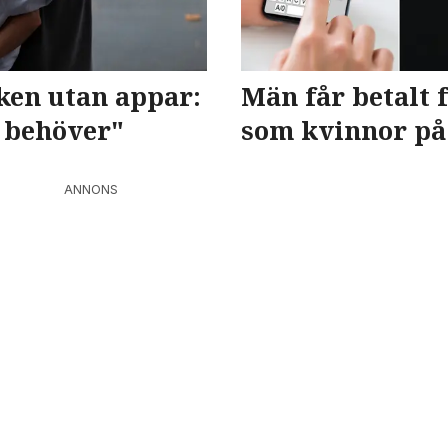
eken utan appar:
Män får betalt f
i behöver"
som kvinnor på
ANNONS