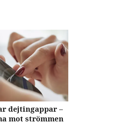
r dejtingappar –
rna mot strömmen