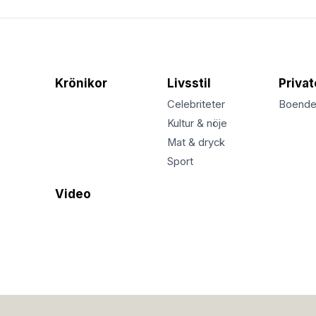
Krönikor
Livsstil
Priva
Celebriteter
Boend
Kultur & nöje
Mat & dryck
Sport
Video