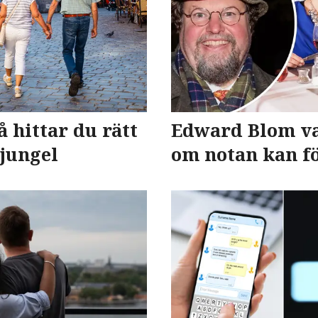
å hittar du rätt
Edward Blom va
djungel
om notan kan fö