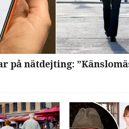
nar på nätdejting: ”Känslomä