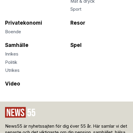
Mat & dryck
Sport
Privatekonomi
Resor
Boende
Samhälle
Spel
Inrikes
Politik
Utrikes
Video
News55 är nyhetssajten för dig över 55 år. Här samlar vi det
senaste och det viktigaste om din pension, samhället, hälsa