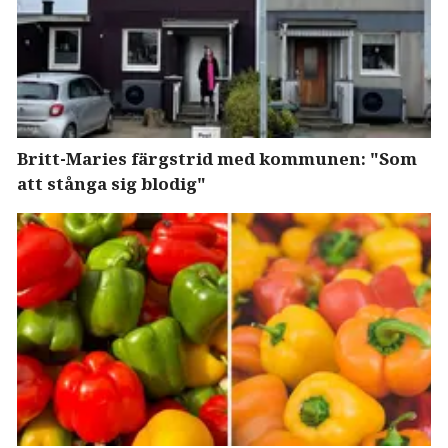
Britt-Maries färgstrid med kommunen: "Som
att stånga sig blodig"