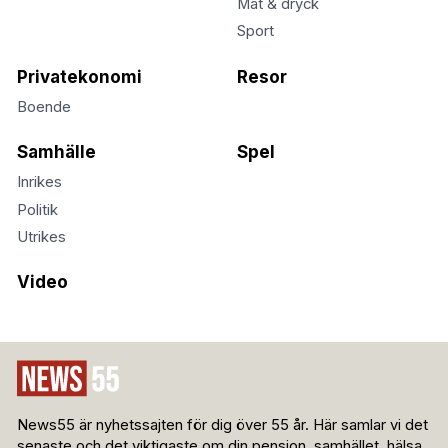
Mat & dryck
Sport
Privatekonomi
Resor
Boende
Samhälle
Spel
Inrikes
Politik
Utrikes
Video
News55 är nyhetssajten för dig över 55 år. Här samlar vi det
senaste och det viktigaste om din pension, samhället, hälsa