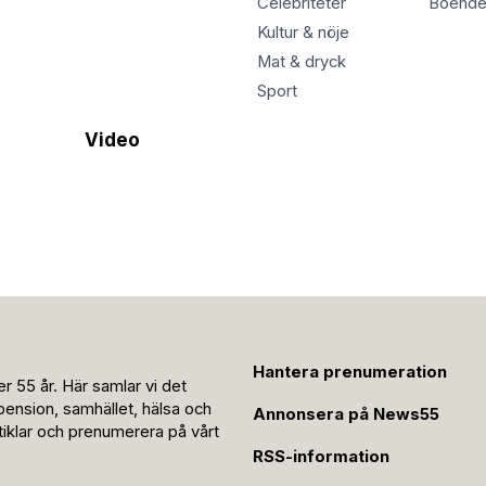
Celebriteter
Boend
Kultur & nöje
Mat & dryck
Sport
Video
Hantera prenumeration
r 55 år. Här samlar vi det
pension, samhället, hälsa och
Annonsera på News55
rtiklar och prenumerera på vårt
RSS-information