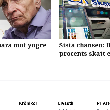
 bara mot yngre
Sista chansen: B
procents skatt e
Krönikor
Livsstil
Priva