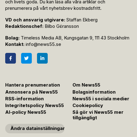
och livets goda. Du kan läsa alla våra artiklar och
prenumerera på vårt nyhetsbrev kostnadsfritt.
VD och ansvarig utgivare:
Staffan Ekberg
Redaktionschef:
Bilbo Göransson
Bolag:
Timeless Media AB, Kungsgatan 9, 111 43 Stockholm
Kontakt:
info@news55.se
Hantera prenumeration
Om News55
Annonsera på News55
Bolagsinformation
RSS-information
News55 i sociala medier
Integritetspolicy News55
Cookiepolicy
AI-policy News55
Så gör vi News55 mer
tillgängligt
Ändra datainställningar