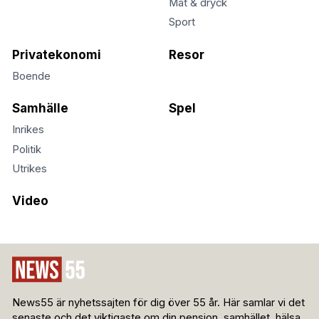
Mat & dryck
Sport
Privatekonomi
Resor
Boende
Samhälle
Spel
Inrikes
Politik
Utrikes
Video
News55 är nyhetssajten för dig över 55 år. Här samlar vi det
senaste och det viktigaste om din pension, samhället, hälsa