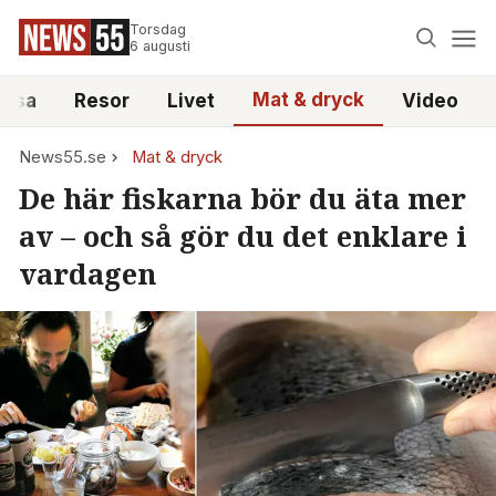
Torsdag
6 augusti
Mat & dryck
älsa
Resor
Livet
Video
News55.se
Mat & dryck
De här fiskarna bör du äta mer
av – och så gör du det enklare i
vardagen