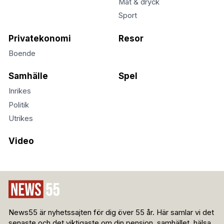
Mat & dryck
Sport
Privatekonomi
Resor
Boende
Samhälle
Spel
Inrikes
Politik
Utrikes
Video
News55 är nyhetssajten för dig över 55 år. Här samlar vi det
senaste och det viktigaste om din pension, samhället, hälsa