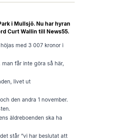
ark i Mullsjö. Nu har hyran
örd Curt Wallin till News55.
 höjas med 3 007 kronor i
, man får inte göra så här,
den, livet ut
li och den andra 1 november.
sten
.
nens äldreboenden ska ha
et står ”vi har beslutat att