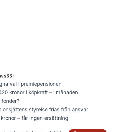
ws55:
gna val i premiepensionen
420 kronor i köpkraft – i månaden
a fonder?
sionsjättens styrelse frias från ansvar
kronor – får ingen ersättning