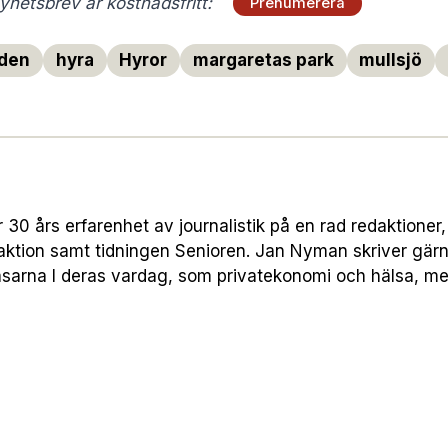
hetsbrev är kostnadsfritt:
Prenumerera
den
hyra
Hyror
margaretas park
mullsjö
30 års erfarenhet av journalistik på en rad redaktione
ktion samt tidningen Senioren. Jan Nyman skriver gärn
äsarna I deras vardag, som privatekonomi och hälsa, men