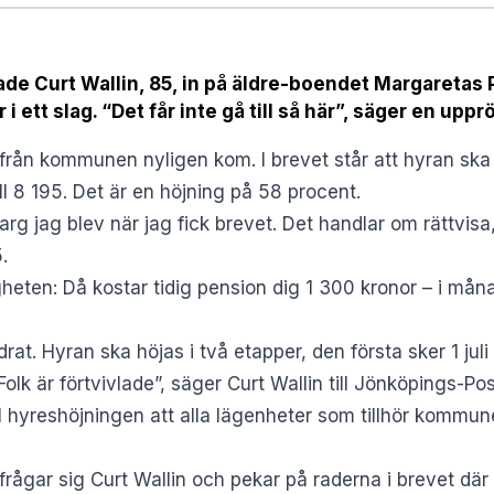
de Curt Wallin, 85, in på äldre-boendet Margaretas P
 ett slag. “Det får inte gå till så här”, säger en uppr
från kommunen nyligen kom. I brevet står att hyran ska
ll 8 195. Det är en höjning på 58 procent.
 arg jag blev när jag fick brevet. Det handlar om rättvisa
.
eten: Då kostar tidig pension dig 1 300 kronor – i måna
rat. Hyran ska höjas i två etapper, den första sker 1 ju
olk är förtvivlade”, säger Curt Wallin
till Jönköpings-Po
 hyreshöjningen att alla lägenheter som tillhör kommu
rågar sig Curt Wallin och pekar på raderna i brevet där d