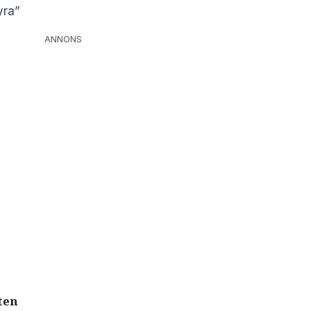
yra”
ANNONS
ten