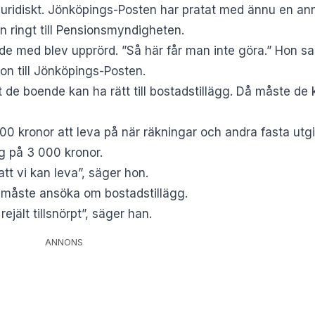
s juridiskt. Jönköpings-Posten har pratat med ännu en a
n ringt till Pensionsmyndigheten.
 med blev upprörd. ”Så här får man inte göra.” Hon sa at
n till Jönköpings-Posten.
 de boende kan ha rätt till bostadstillägg. Då måste de
0 kronor att leva på när räkningar och andra fasta utgi
g på 3 000 kronor.
att vi kan leva”, säger hon.
n måste ansöka om bostadstillägg.
ejält tillsnörpt”, säger han.
ANNONS