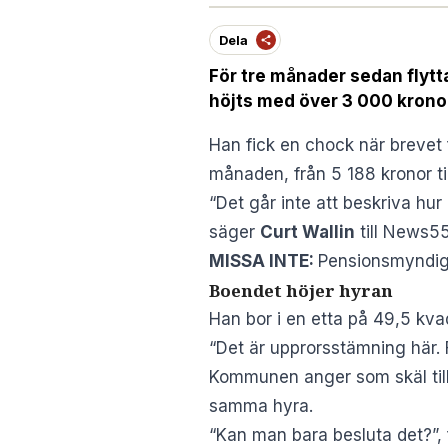
Dela
För tre månader sedan flytta
höjts med över 3 000 kronor i
Han fick en chock när brevet 
månaden, från 5 188 kronor ti
“Det går inte att beskriva hur
säger
Curt Wallin
till News55
MISSA INTE:
Pensionsmyndigh
Boendet höjer hyran
Han bor i en etta på 49,5 kvad
“Det är upprorsstämning här. F
Kommunen anger som skäl till
samma hyra.
“Kan man bara besluta det?”, f