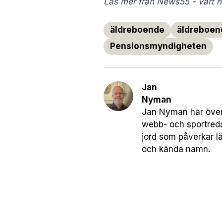
Läs mer från News55 - vårt ny
äldreboende
äldreboen
Pensionsmyndigheten
Jan
Nyman
Jan Nyman har över 
webb- och sportreda
jord som påverkar l
och kända namn.