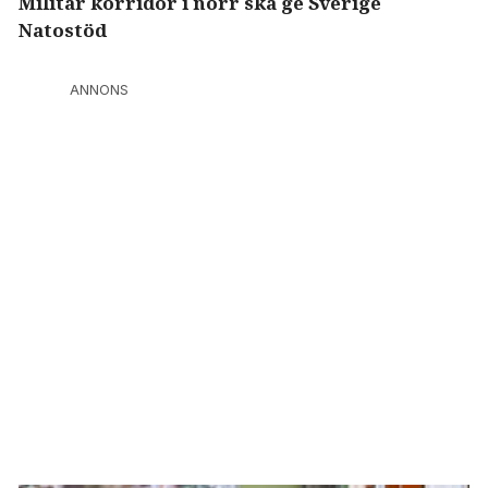
Militär korridor i norr ska ge Sverige
Natostöd
ANNONS