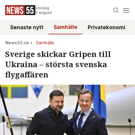
Söndag
9 augusti
Samhälle
Senaste nytt
Privatekonomi
News55.se
Samhälle
Sverige skickar Gripen till
Ukraina – största svenska
flygaffären