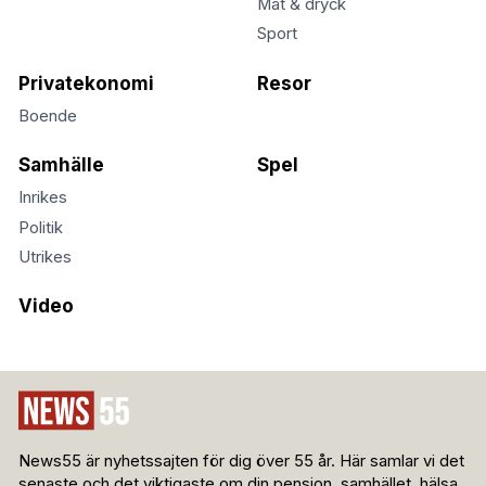
Mat & dryck
Sport
Privatekonomi
Resor
Boende
Samhälle
Spel
Inrikes
Politik
Utrikes
Video
News55 är nyhetssajten för dig över 55 år. Här samlar vi det
senaste och det viktigaste om din pension, samhället, hälsa