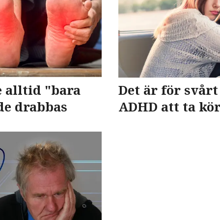
 alltid "bara
Det är för svår
nde drabbas
ADHD att ta kö