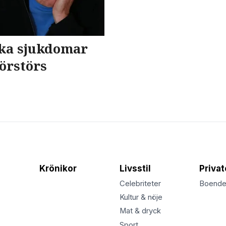
cka sjukdomar
förstörs
Krönikor
Livsstil
Priva
Celebriteter
Boend
Kultur & nöje
Mat & dryck
Sport