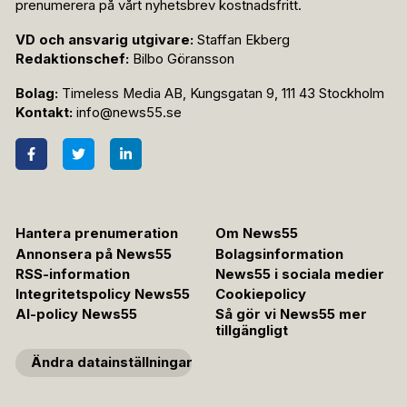
prenumerera på vårt nyhetsbrev kostnadsfritt.
VD och ansvarig utgivare:
Staffan Ekberg
Redaktionschef:
Bilbo Göransson
Bolag:
Timeless Media AB, Kungsgatan 9, 111 43 Stockholm
Kontakt:
info@news55.se
Hantera prenumeration
Om News55
Annonsera på News55
Bolagsinformation
RSS-information
News55 i sociala medier
Integritetspolicy News55
Cookiepolicy
AI-policy News55
Så gör vi News55 mer
tillgängligt
Ändra datainställningar