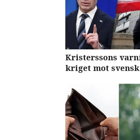
Kristerssons varni
kriget mot svens