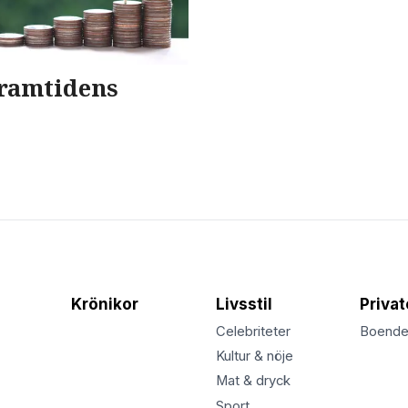
framtidens
Krönikor
Livsstil
Priva
Celebriteter
Boend
Kultur & nöje
Mat & dryck
Sport