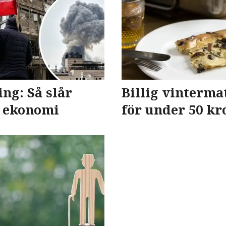
ng: Så slår
Billig vintermat
k ekonomi
för under 50 kr