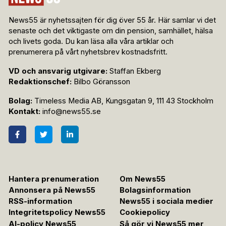
News55 är nyhetssajten för dig över 55 år. Här samlar vi det
senaste och det viktigaste om din pension, samhället, hälsa
och livets goda. Du kan läsa alla våra artiklar och
prenumerera på vårt nyhetsbrev kostnadsfritt.
VD och ansvarig utgivare:
Staffan Ekberg
Redaktionschef:
Bilbo Göransson
Bolag:
Timeless Media AB, Kungsgatan 9, 111 43 Stockholm
Kontakt:
info@news55.se
Hantera prenumeration
Om News55
Annonsera på News55
Bolagsinformation
RSS-information
News55 i sociala medier
Integritetspolicy News55
Cookiepolicy
AI-policy News55
Så gör vi News55 mer