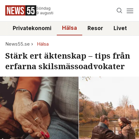
Söndag
9 augusti
Hälsa
e
Privatekonomi
Resor
Livet
News55.se
Hälsa
Stärk ert äktenskap – tips från
erfarna skilsmässoadvokater