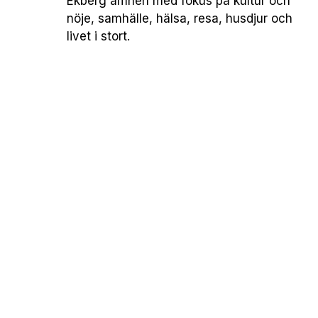
Ekberg ämnen med fokus på kultur och
nöje, samhälle, hälsa, resa, husdjur och
livet i stort.