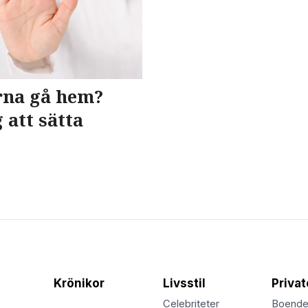
rna gå hem?
 att sätta
Krönikor
Livsstil
Priva
Celebriteter
Boend