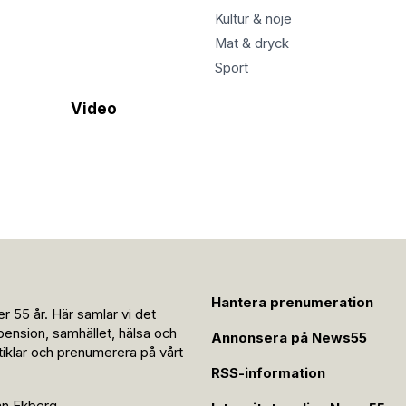
Kultur & nöje
Mat & dryck
Sport
Video
Hantera prenumeration
r 55 år. Här samlar vi det
pension, samhället, hälsa och
Annonsera på News55
rtiklar och prenumerera på vårt
RSS-information
an Ekberg