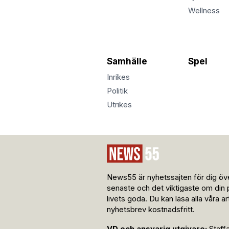
Wellness
Samhälle
Spel
Inrikes
Politik
Utrikes
News55 är nyhetssajten för dig öve
senaste och det viktigaste om din 
livets goda. Du kan läsa alla våra a
nyhetsbrev kostnadsfritt.
VD och ansvarig utgivare:
Staff