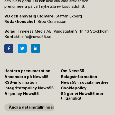
och livets goda. Du kan läsa alla våra artiklar och
prenumerera på vårt nyhetsbrev kostnadsfritt.
VD och ansvarig utgivare:
Staffan Ekberg
Redaktionschef:
Bilbo Göransson
Bolag:
Timeless Media AB, Kungsgatan 9, 111 43 Stockholm
Kontakt:
info@news55.se
Hantera prenumeration
Om News55
Annonsera på News55
Bolagsinformation
RSS-information
News55 i sociala medier
Integritetspolicy News55
Cookiepolicy
AI-policy News55
Så gör vi News55 mer
tillgängligt
Ändra datainställningar