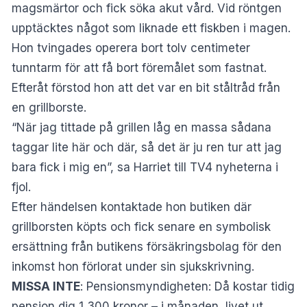
magsmärtor och fick söka akut vård. Vid röntgen
upptäcktes något som liknade ett fiskben i magen.
Hon tvingades operera bort tolv centimeter
tunntarm för att få bort föremålet som fastnat.
Efteråt förstod hon att det var en bit ståltråd från
en grillborste.
“När jag tittade på grillen låg en massa sådana
taggar lite här och där, så det är ju ren tur att jag
bara fick i mig en”, sa Harriet till
TV4 nyheterna
i
fjol.
Efter händelsen kontaktade hon butiken där
grillborsten köpts och fick senare en symbolisk
ersättning från butikens försäkringsbolag för den
inkomst hon förlorat under sin sjukskrivning.
MISSA INTE
:
Pensionsmyndigheten: Då kostar tidig
pension dig 1 300 kronor – i månaden, livet ut