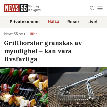
Söndag
9 augusti
Hälsa
e
Privatekonomi
Resor
Livet
News55.se
Hälsa
Grillborstar granskas av
myndighet – kan vara
livsfarliga