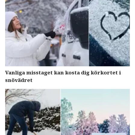
Vanliga misstaget kan kosta dig körkortet i
snövädret