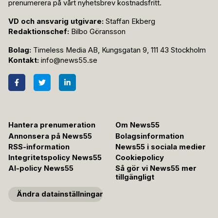
prenumerera på vårt nyhetsbrev kostnadsfritt.
VD och ansvarig utgivare:
Staffan Ekberg
Redaktionschef:
Bilbo Göransson
Bolag:
Timeless Media AB, Kungsgatan 9, 111 43 Stockholm
Kontakt:
info@news55.se
Hantera prenumeration
Om News55
Annonsera på News55
Bolagsinformation
RSS-information
News55 i sociala medier
Integritetspolicy News55
Cookiepolicy
AI-policy News55
Så gör vi News55 mer
tillgängligt
Ändra datainställningar