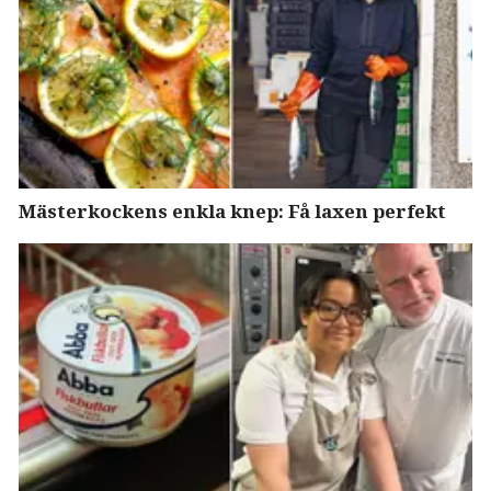
Mästerkockens enkla knep: Få laxen perfekt