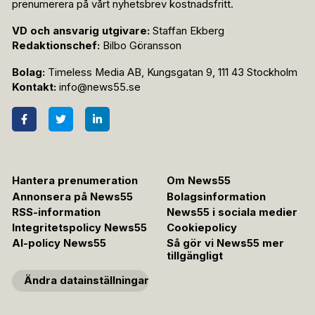
prenumerera på vårt nyhetsbrev kostnadsfritt.
VD och ansvarig utgivare:
Staffan Ekberg
Redaktionschef:
Bilbo Göransson
Bolag:
Timeless Media AB, Kungsgatan 9, 111 43 Stockholm
Kontakt:
info@news55.se
Hantera prenumeration
Om News55
Annonsera på News55
Bolagsinformation
RSS-information
News55 i sociala medier
Integritetspolicy News55
Cookiepolicy
AI-policy News55
Så gör vi News55 mer
tillgängligt
Ändra datainställningar