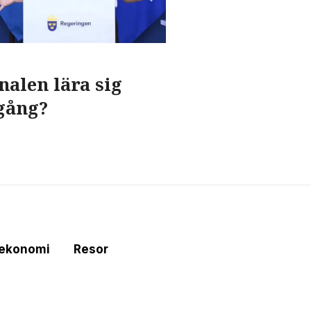
alen lära sig
gång?
tekonomi
Resor
e