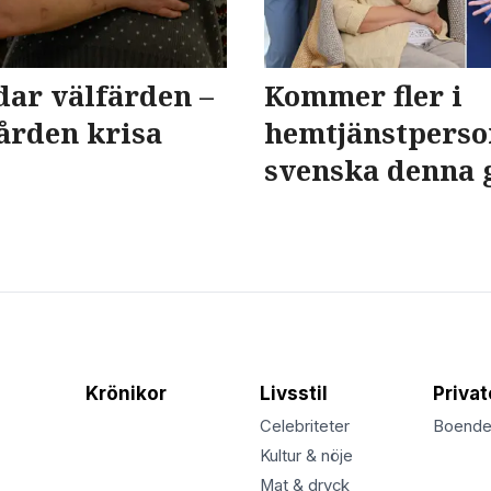
dar välfärden –
Kommer fler i
ården krisa
hemtjänstperson
svenska denna 
Krönikor
Livsstil
Priva
Celebriteter
Boend
Kultur & nöje
Mat & dryck