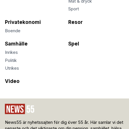
Mat & dryck
Sport
Privatekonomi
Resor
Boende
Samhälle
Spel
Inrikes
Politik
Utrikes
Video
News55 är nyhetssajten för dig över 55 år. Här samlar vi det
senaste och det viktigaste om din pension, samhället, hälsa