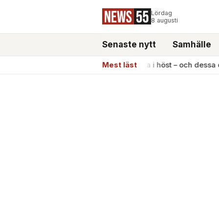
Lördag
8 augusti
Senaste nytt
Samhälle
pension
●
Elpriserna kommer öka i höst – och dessa drabba
Mest läst