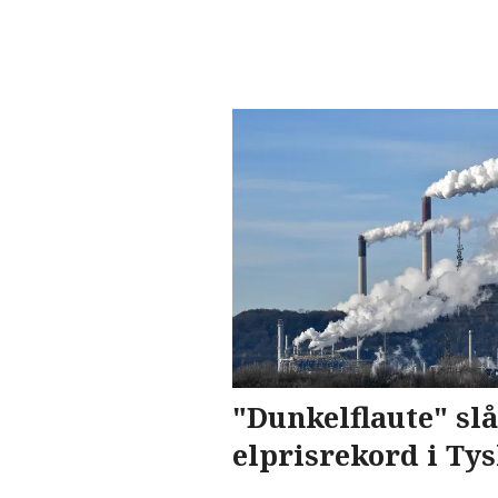
"Dunkelflaute" slår
elprisrekord i Ty