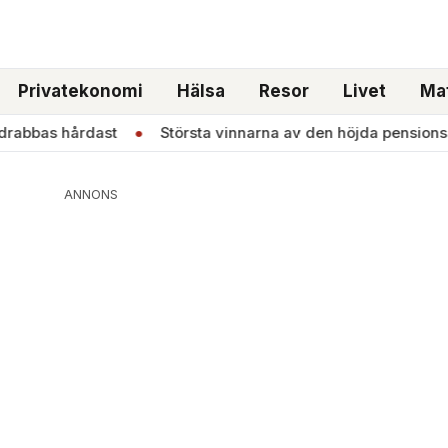
Privatekonomi
Hälsa
Resor
Livet
Mat
s hårdast
●
Största vinnarna av den höjda pensionsåldern
ANNONS