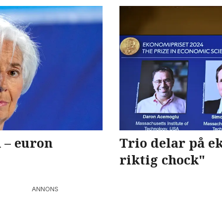
 – euron
Trio delar på e
riktig chock"
ANNONS