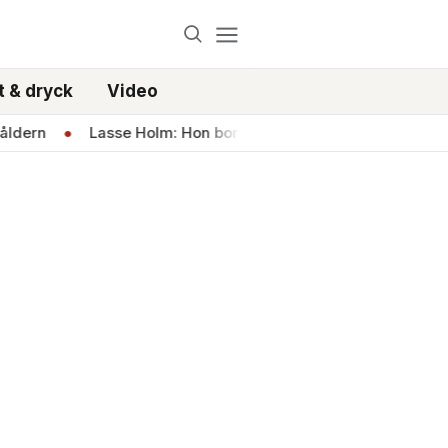
 & dryck
Video
●
Lasse Holm: Hon borde ta över Allsång på Skansen
●