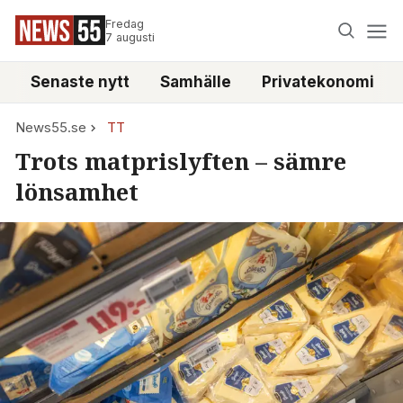
Fredag
7 augusti
Senaste nytt
Samhälle
Privatekonomi
News55.se
TT
Trots matprislyften – sämre
lönsamhet