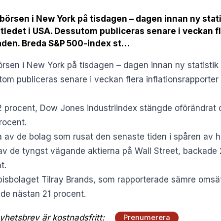
börsen i New York på tisdagen – dagen innan ny stat
ledet i USA. Dessutom publiceras senare i veckan fl
aden. Breda S&P 500-index st…
rsen i New York på tisdagen – dagen innan ny statistik 
om publiceras senare i veckan flera inflationsrapporte
2 procent, Dow Jones industriindex stängde oförändrat
rocent.
av de bolag som rusat den senaste tiden i spåren av hajp
n av de tyngst vägande aktierna på Wall Street, backade
t.
bisbolaget Tilray Brands, som rapporterade sämre omsä
ade nästan 21 procent.
hetsbrev är kostnadsfritt:
Prenumerera