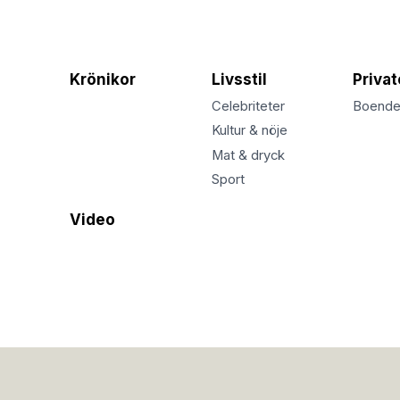
Krönikor
Livsstil
Priva
Celebriteter
Boend
Kultur & nöje
Mat & dryck
Sport
Video