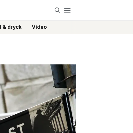
 & dryck
Video
r