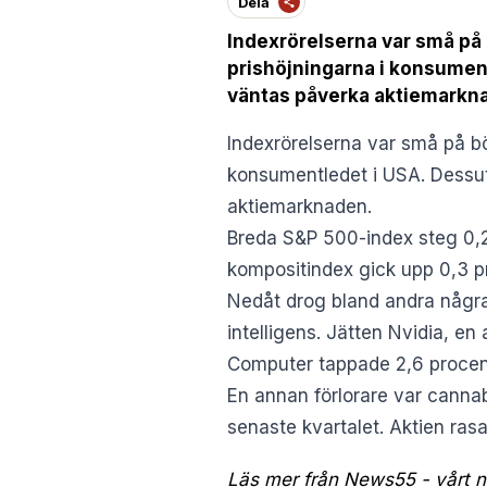
Dela
Indexrörelserna var små på 
prishöjningarna i konsument
väntas påverka aktiemarkn
Indexrörelserna var små på bö
konsumentledet i USA. Dessut
aktiemarknaden.
Breda S&P 500-index steg 0,
kompositindex gick upp 0,3 p
Nedåt drog bland andra några 
intelligens. Jätten Nvidia, e
Computer tappade 2,6 procen
En annan förlorare var canna
senaste kvartalet. Aktien ras
Läs mer från News55 - vårt ny